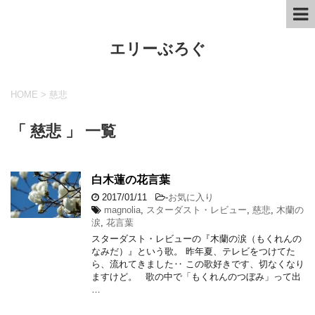
エリーぶろぐ
HOME
>
慈悲
「 慈悲 」 一覧
白木蓮の花言葉
2017/01/11
-
お気に入り
magnolia
,
スターダスト・レビュー
,
慈悲
,
木蘭の
涙
,
花言葉
スターダスト・レビューの『木蘭の涙（もくれんの
なみだ）』という歌。 昨年夏、テレビをつけてた
ら、流れてきました‥ この歌好きです、切なくなり
ますけど。 歌の中で「もくれんのつぼみ」って出
…