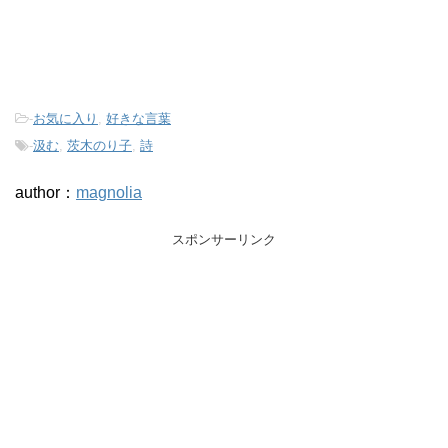
-
お気に入り
,
好きな言葉
-
汲む
,
茨木のり子
,
詩
author：
magnolia
スポンサーリンク