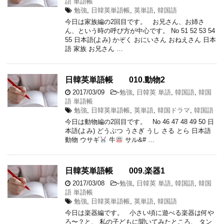
語 単語帳
勉強
,
日韓英単語帳
,
英単語
,
韓国語
今日は家族編の2回目です。 お兄さん、お姉さ
ん、という時の呼び方が中心です。 No 51 52 53 54
55 日本語(よみ) かぞく おにいさん おねえさん 日本
語 家族 お兄さん …
日韓英単語帳 010.動物2
2017/03/09
-
勉強
,
日韓英 単語
,
韓国語
,
韓国
語 単語帳
勉強
,
日韓英単語帳
,
英単語
,
韓国ドラマ
,
韓国語
今日は動物編の2回目です。 No 46 47 48 49 50 日
本語(よみ) どうぶつ うさぎ うし さる とら 日本語
動物 ウサギ
牛
サル&# …
日韓英単語帳 009.楽器1
2017/03/08
-
勉強
,
日韓英 単語
,
韓国語
,
韓国
語 単語帳
勉強
,
日韓英単語帳
,
英単語
,
韓国語
今日は楽器編です。 小さい頃に遊べる楽器は何や
ろ〜？と、 私の子どもに聞いてみたところ、 タン