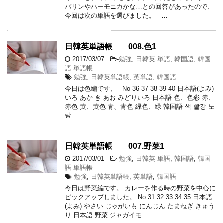
バリンやハーモニカかな…との回答があったので、
今回は次の単語を選びました。 …
日韓英単語帳 008.色1
2017/03/07
-
勉強
,
日韓英 単語
,
韓国語
,
韓国
語 単語帳
勉強
,
日韓英単語帳
,
英単語
,
韓国語
今日は色編です。 No 36 37 38 39 40 日本語(よみ)
いろ あか き あお みどりいろ 日本語 色、色彩 赤、
赤色 黄、黄色 青、青色 緑色、緑 韓国語 색 빨강 노
랑 …
日韓英単語帳 007.野菜1
2017/03/01
-
勉強
,
日韓英 単語
,
韓国語
,
韓国
語 単語帳
勉強
,
日韓英単語帳
,
英単語
,
韓国語
今日は野菜編です。 カレーを作る時の野菜を中心に
ピックアップしました。 No 31 32 33 34 35 日本語
(よみ) やさい じゃがいも にんじん たまねぎ きゅう
り 日本語 野菜 ジャガイモ …