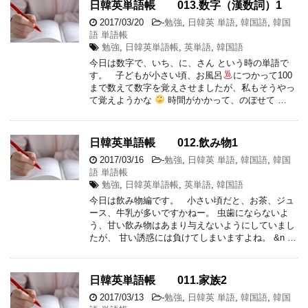
日韓英単語帳 013.数字（漢数詞）1
2017/03/20
-
勉強
,
日韓英 単語
,
韓国語
,
韓国
語 単語帳
勉強
,
日韓英単語帳
,
英単語
,
韓国語
今日は数字で、いち、に、さん という時の単語で
す。 子どもが小さい頃、お風呂
につかって100
まで数えて数字を覚えさせましたが、私もそうやっ
て覚えようかな
時間がかかって、のぼせて …
日韓英単語帳 012.飲み物1
2017/03/16
-
勉強
,
日韓英 単語
,
韓国語
,
韓国
語 単語帳
勉強
,
日韓英単語帳
,
英単語
,
韓国語
今日は飲み物編です。 小さい頃だと、お茶、ジュ
ース、牛乳が多いですかねー。 虫歯にならないよ
う、甘い飲み物はあまり与えないようにしていまし
たが、 甘い誘惑には負けてしまいますよね。 &n …
日韓英単語帳 011.家族2
2017/03/13
-
勉強
,
日韓英 単語
,
韓国語
,
韓国