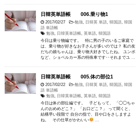
日韓英単語帳 006.乗り物1
2017/02/27
-
勉強
,
日韓英 単語
,
韓国語
,
韓国
語 単語帳
勉強
,
日韓英単語帳
,
英単語
,
韓国語
今日は乗り物編です。 特に男の子のいるご家庭で
は、乗り物が好きなお子さんが多いのでは？ 私の友
だちの娘ちゃんは、乗り物大好きでしたね。 ユンボ
など、ショベルカー系の特殊車です‥それまでユ …
日韓英単語帳 005.体の部位1
2017/02/22
-
勉強
,
日韓英 単語
,
韓国語
,
韓国
語 単語帳
勉強
,
日韓英単語帳
,
英単語
,
韓国語
今日は体の部位編です。 子どもって、 「◯◯ちゃ
んのおめめどこ？」 「お口どこ？」 って聞くと、
結構早い段階で 自分の指で、目や口をさしますよ
ね。 その仕草がかわいい
…