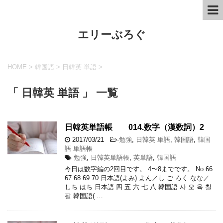
エリーぶろぐ
HOME
>
韓国語
>
日韓英 単語
>
「 日韓英 単語 」 一覧
日韓英単語帳 014.数字（漢数詞）2
2017/03/21
-
勉強
,
日韓英 単語
,
韓国語
,
韓国
語 単語帳
勉強
,
日韓英単語帳
,
英単語
,
韓国語
今日は数字編の2回目です。 4〜8までです。 No 66
67 68 69 70 日本語(よみ) よん／し ご ろく なな／
しち はち 日本語 四 五 六 七 八 韓国語 사 오 육 칠
팔 韓国語( …